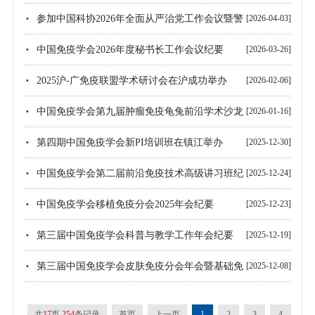
论坛”会议纪要
参加中国科协2026年全面从严治党工作会议暨警
[2026-04-03]
示教育大会
中国免疫学会2026年度秘书长工作会议纪要
[2026-03-26]
2025沪-广免疫联盟学术研讨会在沪成功举办
[2026-02-06]
中国免疫学会第九届肿瘤免疫龟兔前沿学术沙龙
[2026-01-16]
纪要
第四期中国免疫学会新PI培训班在镇江举办
[2025-12-30]
中国免疫学会第二届前沿免疫技术高级讲习班纪
[2025-12-24]
要
中国免疫学会移植免疫分会2025年会纪要
[2025-12-23]
第三届中国免疫学会科普与教学工作年会纪要
[2025-12-19]
第三届中国免疫学会皮肤免疫分会年会暨基础免
[2025-12-08]
疫与皮肤临床免疫交叉论坛圆满召开
共
17
页
254
条记录
首页
上一页
1
2
3
4