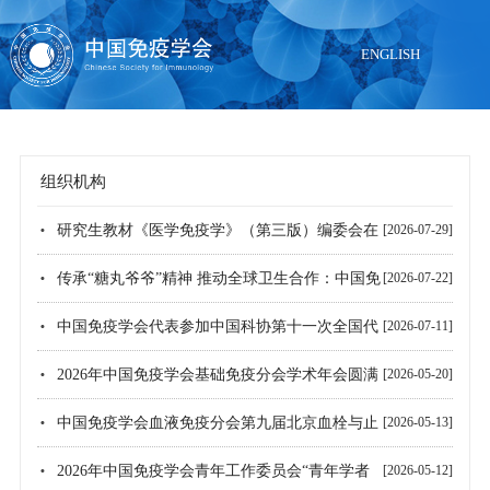
ENGLISH
组织机构
当前位置：
首页
>
组织机构
研究生教材《医学免疫学》（第三版）编委会在
[2026-07-29]
北京召开
传承“糖丸爷爷”精神 推动全球卫生合作：中国免
[2026-07-22]
疫学会副理事长储以微教授参加顾方舟诞辰100周年瑞、法
中国免疫学会代表参加中国科协第十一次全国代
[2026-07-11]
系列纪念活动并发言
表大会纪要
2026年中国免疫学会基础免疫分会学术年会圆满
[2026-05-20]
召开
中国免疫学会血液免疫分会第九届北京血栓与止
[2026-05-13]
血会议暨第七届北京血液肿瘤与免疫高峰论坛在北京召开
2026年中国免疫学会青年工作委员会“青年学者
[2026-05-12]