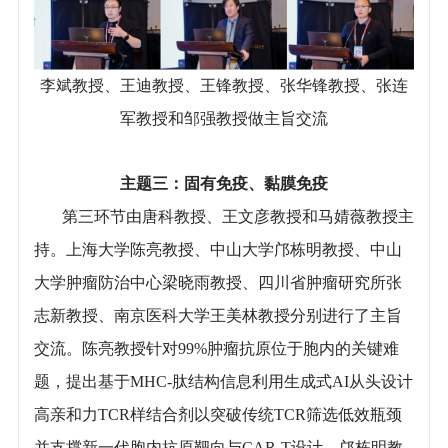
李斌教授、王迪教授、王锋教授、张华锋教授、张连
军教授和邹强教授做主旨交流
主题三：固有免疫、黏膜免疫
第三环节由唐科教授、王文彦教授和马婧薇教授主
持。上海大学陈亮教授、中山大学邝栋明教授、中山
大学肿瘤防治中心梁晓雨教授、四川省肿瘤研究所张
志新教授、南京医科大学王美林教授分别进行了主旨
交流。陈亮教授针对99%肿瘤抗原位于胞内的关键难
题，提出基于MHC-肽结构信息利用生成式AI从头设计
高亲和力TCR样结合剂以突破传统TCR筛选低效瓶颈
并支撑新一代胞内抗原靶向与CAR-T设计。邝栋明教