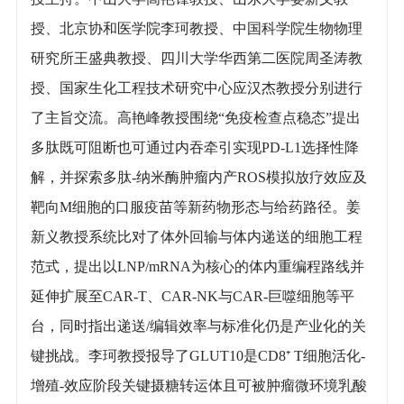
授、北京协和医学院李珂教授、中国科学院生物物理
研究所王盛典教授、四川大学华西第二医院周圣涛教
授、国家生化工程技术研究中心应汉杰教授分别进行
了主旨交流。高艳峰教授围绕“免疫检查点稳态”提出
多肽既可阻断也可通过内吞牵引实现PD-L1选择性降
解，并探索多肽-纳米酶肿瘤内产ROS模拟放疗效应及
靶向M细胞的口服疫苗等新药物形态与给药路径。姜
新义教授系统比对了体外回输与体内递送的细胞工程
范式，提出以LNP/mRNA为核心的体内重编程路线并
延伸扩展至CAR-T、CAR-NK与CAR-巨噬细胞等平
台，同时指出递送/编辑效率与标准化仍是产业化的关
键挑战。李珂教授报导了GLUT10是CD8⁺ T细胞活化-
增殖-效应阶段关键摄糖转运体且可被肿瘤微环境乳酸