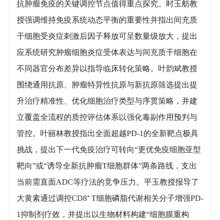
抗肿瘤免疫的关键调控节点值得重点探究。时玉舫教
授强调维持免疫系统动态平衡的重要性并指出间充质
干细胞受炎症刺激后因子释放可呈数量级放大，提出
应系统研究肿瘤细胞炎症受体表达与间充质干细胞在
不同器官分布差异以指导临床转化策略。叶韵斌教授
围绕通用抗原、肿瘤特异性抗原与新抗原筛选提出提
升治疗精准性、优化细胞治疗类型与序贯策略，并建
立覆盖全流程的质控评估体系以强化毒副作用预判与
管控。叶丽林教授指出全面超越PD-1的全新靶点极具
挑战，提出下一代免疫治疗可转向“更优免疫细胞亚型
靶向”或“诱导全新抗肿瘤T细胞群体”两条路线，支出
当前需直面ADC等疗法的竞争压力。平玉教授报导了
大黄素通过调控CD8⁺ T细胞磷脂代谢相关分子增强PD-
1抑制剂疗效，并提出以生物材料构建“细胞膜重构