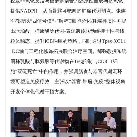
径及非氧化支路与糖酵解耦合为还原性合成与抗氧化
提供NADPH，从而暴露可靶向的肿瘤代谢弱点。张连
军教授以“四信号模型”解释T细胞分化/耗竭异质性并提
出琥珀酸、柠康酸等代谢-表观遗传联动维持干性与线
粒体稳态、提升ICB响应的策略，同时通过Tpex-XCL1
-DC轴与工程化修饰拓展联合治疗空间。邹强教授系统
阐释乳酸与胱氨酸等代谢物在Treg抑制与CD8⁺ T细
胞“双硫死亡”中的作用，并强调膳食与器官代谢宏环
境可塑造免疫疗效，主张以“器官-肿瘤-免疫”整体视角
开发个体化代谢干预方案。