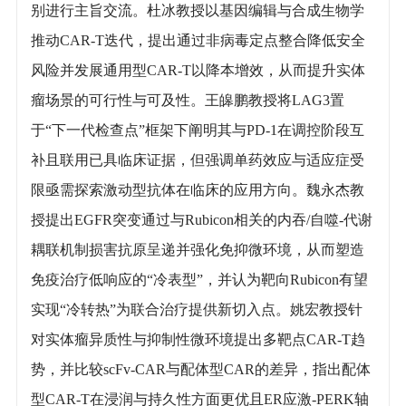
别进行主旨交流。杜冰教授以基因编辑与合成生物学
推动CAR-T迭代，提出通过非病毒定点整合降低安全
风险并发展通用型CAR-T以降本增效，从而提升实体
瘤场景的可行性与可及性。王皞鹏教授将LAG3置
于“下一代检查点”框架下阐明其与PD-1在调控阶段互
补且联用已具临床证据，但强调单药效应与适应症受
限亟需探索激动型抗体在临床的应用方向。魏永杰教
授提出EGFR突变通过与Rubicon相关的内吞/自噬-代谢
耦联机制损害抗原呈递并强化免抑微环境，从而塑造
免疫治疗低响应的“冷表型”，并认为靶向Rubicon有望
实现“冷转热”为联合治疗提供新切入点。姚宏教授针
对实体瘤异质性与抑制性微环境提出多靶点CAR-T趋
势，并比较scFv-CAR与配体型CAR的差异，指出配体
型CAR-T在浸润与持久性方面更优且ER应激-PERK轴