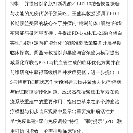
抑制，并提出以多肽打断乳酸-GLUT10结合恢复摄糖
与功能的免疫代谢干预策略。王盛典教授强调了PD-1
长期获益受限的核心在于肿瘤内“耗竭前体T细胞”的增
殖潜能与微环境支持，并提出PD-1抗体/IL-21融合蛋白
实现“阻断+定向扩增分化”的精准刺激策略并开展早期
临床探索。周圣涛教授以卵巢癌与宫颈癌为模型提出
减量化疗联合PD-1与抗血管生成的临床优化方案并在
前瞻研究中获得高缓解且并发症更低，进一步提出TL
S与特定T细胞状态作为预测标志物并聚焦去化疗/停药
与irAE防控等转化问题。应汉杰教授聚焦虫草素在免
疫系统重建中的重要作用，指出虫草素在多个肿瘤治
疗模型与初步临床观察中显示出重要抗肿瘤活性并
呈“免疫重建+双向免疫调控”特征，同时提示与PD-1联
用可协同增效，亟需推动临床转化。