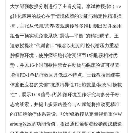
大学邹强教授分别进行了主旨交流。李斌教授指出Tre
g转化应用的核心在于情境依赖的功能与稳定性精准操
控，主张从代谢/营养/表观遗传等多维机制出发并采用
组合干预实现免疫系统“震荡—平衡”的精细调节。王
迪教授提出“代谢窗口”概念以短期可控代谢压力重塑
肿瘤微环境，使肿瘤细胞代谢受限而T细胞获相对优
势，并以16小时间歇性禁食在动物与临床验证可显著
增强PD-1单抗疗效且具低成本特点。王锋教授围绕实
体瘤低应答的关键“抗原特异性T细胞数量/状态/可挽救
性”，展示TCR信号-代谢-微环境互作研究与多分子标
志物线索，并提出多策略整合与AI赋能将推动更精准
的T细胞治疗体系建设。张华锋教授从定量视角重估W
arburg效应的功能价值，提出通过葡萄糖经磷酸戊糖途