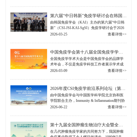
究、临床转化研究、神经免疫、人工智能与
免.....
第六届“中日韩新”免疫学研讨会在韩国首尔大学成功举行
由韩国免疫学会（KAI）主办的第六届“中日韩
新”（CSI-JSI-KAI-SgSI）免疫学研讨会于2026
年3月12日至14日在韩国首尔大学Hoam Faculty
2026-03-25
查看详情>>
House圆满落幕。本届研讨会汇聚了中国.....
中国免疫学会第十八届全国免疫学学术大会
全国免疫学学术大会是中国免疫学会的品牌学
术年会，不仅是免疫学科技工作者展示学术成
果，交流学术思想，创新学术观点的平台，也
2026-03-09
查看详情>>
是国内免疫学领域层次最高、覆盖面最广的
学.....
2026年度CSI免疫学前沿系列论坛（第三期）-ILC与组织区域免疫创新论坛
由中国免疫学会与中国医学科学院北京协和医
学院联合主办，Immunity & Inflammation期刊协
办的“2026年度CSI免疫学前沿系列论坛（第三
2026-06-22
查看详情>>
期）-ILC与组织区域免疫创新论坛”.....
第十九届全国肿瘤生物治疗大会暨全国肿瘤细胞治疗与免疫治疗大会
在几代肿瘤免疫学家的共同努力下，我国肿瘤