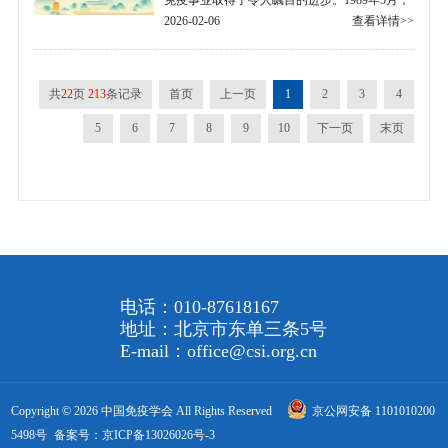
免疫事业取得了令人瞩目的进步。1989年5月，
中国免疫学会肿瘤免疫与生物治疗分会主办，
2026-02-06
查看详情>>
在辽宁省大连市召开了首届“全国肿瘤生物.....
共
22
页
213
条记录
首页
上一页
1
2
3
4
5
6
7
8
9
10
下一页
末页
电话：010-87618167
地址：北京市东单三条5号
E-mail：office@csi.org.cn
Copyright © 2026 中国免疫学会 All Rights Reserved
京公网安备 1101010200
5498号
备案号：京ICP备13026026号-3