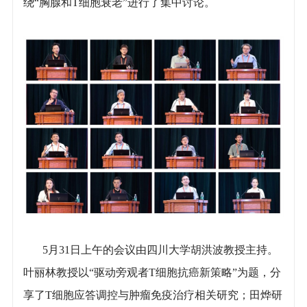
绕“胸腺和T细胞衰老”进行了集中讨论。
5月31日上午的会议由四川大学胡洪波教授主持。
叶丽林教授以“驱动旁观者T细胞抗癌新策略”为题，分
享了T细胞应答调控与肿瘤免疫治疗相关研究；田烨研