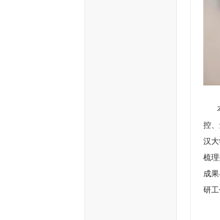
本次
控、
汉大
梳理
成果
研工