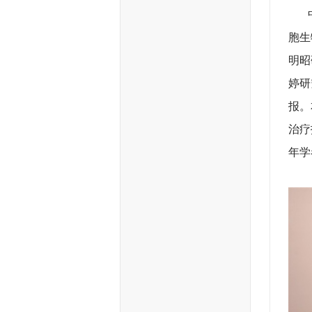
中国
胞生
明昭
婷研
报。
治疗
年学