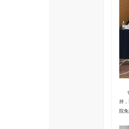
会议
持，
院免