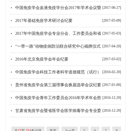
中国免疫学会血液免疫学分会2017年学术会议暨
[2017-06-27]
全体委员会议纪要
2017年基础免疫学术研讨会纪要
[2017-05-09]
2017年中国免疫学会专业分会、工作委员会和省
[2017-05-03]
市免疫学会秘书长工作会议纪要
“一带一路”动物疫病防治联合研究中心揭牌仪式
[2017-04-20]
在哈尔滨举行
2016年北京免疫学会年会纪要
[2017-03-02]
中国免疫学会科技工作者科学道德规范（试行）
[2016-02-20]
贵州省免疫学会第三届理事会换届选举会议纪要
[2017-01-09]
中国免疫学会青年工作委员会2016年学术年会胜
[2016-12-29]
利召开
甘肃省免疫学会暨省医学会医学病毒学会专业委
[2016-12-29]
员会2016年学术年会会议纪要
共
17
页
254
条记录
首页
上一页
5
6
7
8