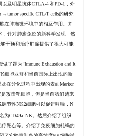
明星抗体CTLA-4 和PD-1，介
 specific CTL/T cells的研究
细胞在肿瘤微环境中的相互作用。并
术，针对肿瘤免疫的新科学发现，然
能够干预和治疗肿瘤提供了很大可能
ne Exhaustion and It
了NK细胞以及NK细胞亚群和当前国际上出现的新
以及在分化过程中出现的表面Marker
就是攻击靶细胞，但是当前我们越来
调节性NK2细胞可以促进哮喘，N
+
为CD49a
NK。然后介绍了组织
疫治疗靶点等。介绍了免疫细胞耗竭的
绍了实验室制备的高纯度NK细胞试