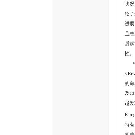
状况
绍了这
进展
且总
后赋
性。
中国
s R
的命
及C
越发
K 
特有
相关