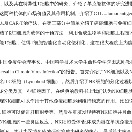
，以及其在特异性T细胞中的研究。介绍了单克隆抗体的研究进展以及
两种抗体的市场价值及其作用机制。介绍了CTL→tumor antigen →tumor
以及CAR-T治疗法。在第三部分中简单介绍了癌症细胞与免疫
结了以T细胞为载体的干预方法：利用合成生物学和细胞工程技
能T细胞，使得T细胞智能化自动化便利化，这在很大程度上为
免疫学会理事长、中国科学技术大学生命科学学院田志刚教授做了题为“Immu
eversal in Chronic Virus Infection”的报告。首先介绍
名ILC细胞（Lymphoid 细胞），然后介绍了NK细胞的分化过程
LP分类及其一些细胞因子。在经典的教科书上我们认为NK细胞
现NK细胞可以作用于其他免疫细胞起到维持稳态的作用。比如说
reg 细胞可以促进肝脏耐受等。然后在肝脏发现特有NK细胞并且命名
NK细胞的一些炎症反应， NK细胞受体/配体成为潜在单抗免
知识，并认为区域免疫的研究将成为研究的热点。最后给大家介