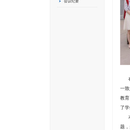
会议纪要
在过
一致
教育
了学
本期
题，