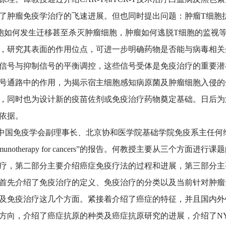
了肿瘤免疫学治疗的飞速进展。但也同时提出问题：肿瘤T细胞
胞如何发生迁移甚至杀灭肿瘤细胞，肿瘤如何逃脱T细胞的监视等。
，研究其表面的作用位点，可进一步明确药物是否能与病毒相关
信号与抑制信号的平衡调控，这些信号受体是免疫治疗的重要潜
号通路中的作用，为揭示宿主细胞感知病原菌及肿瘤细胞入侵的
，同时也为设计新的疫苗佐剂或免疫治疗药物奠定基础。日后为
依据。
免疫学会副理事长、北京协和医学院基础学院免疫系主任何维教授给大家
Immunotherapy for cancers”的报告。何教授主要从三个
疗，第二部分主要介绍癌症免疫疗法的过程和进展，第三部分主
首先介绍了免疫治疗的定义、免疫治疗的分类以及当前针对肿瘤
及免疫治疗这几个方面。紧接着介绍了癌症的特征，并且国内外
方向，介绍了癌症抗原的种类及癌症抗原研究的进展，介绍了NY-