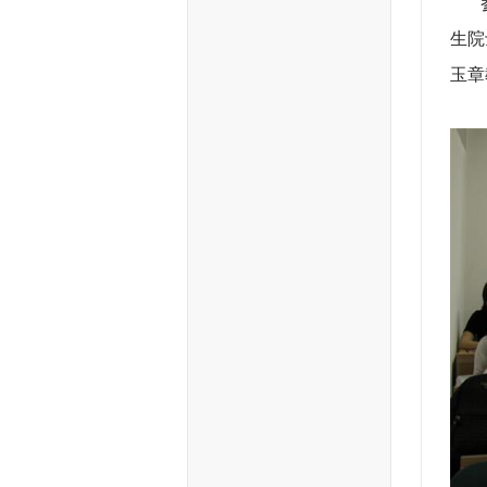
参与
生院
玉章