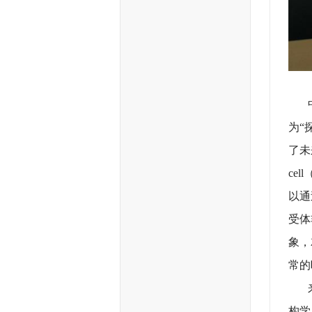
中国
为“
了未
ce
以通
受体
象，
常的
来自
构学