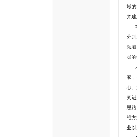
域的
并建
本期
分别
领域
员的
本期
家，
心、
究进
思路
维方
业以