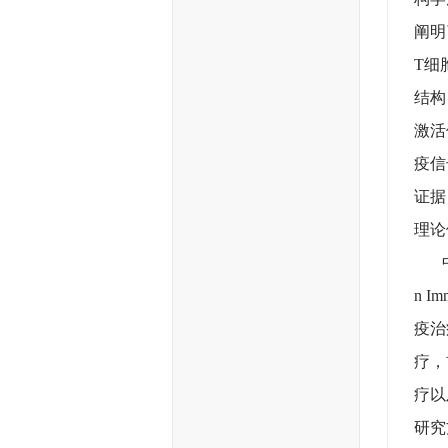
阐明
T细
结构
激活
疫信
证据
理论
中国
n 
疫治
疗，
疗以
研究