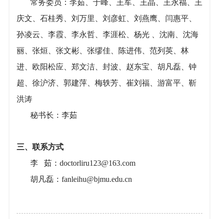
常务委员：李茹、于峰、王军、王晶、王永福、王
庆文、石桂秀、刘万里、刘彦虹、刘燕鹰、闫惠平、
孙凌云、李霞、李永哲、李涯松、杨光 、沈南、沈海
丽、张烜、张文彬、张缪佳、陈进伟、范列英、林
进、欧阳松应、郑文洁、封波、赵东宝、胡凡磊、钟
超、徐沪济、郭建萍、梅轶芳、崔刘福、游富平、靳
洪涛
秘书长：
李茹
三、联系方式
李 茹：doctorliru123@163.com
胡凡磊：fanleihu@bjmu.edu.cn