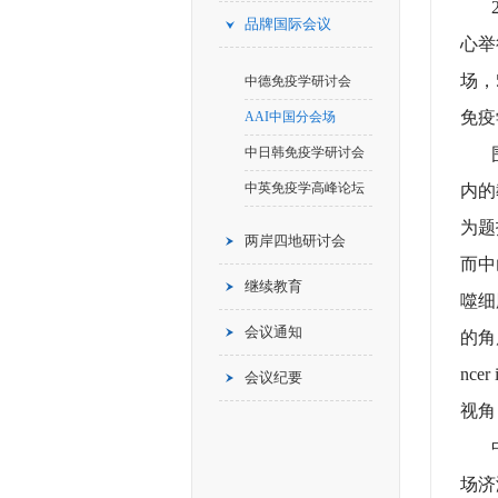
20
品牌国际会议
心举
场，
中德免疫学研讨会
免疫
AAI中国分会场
中日韩免疫学研讨会
围绕C
中英免疫学高峰论坛
内的教
为题
两岸四地研讨会
而中山
继续教育
噬细
会议通知
的角
nc
会议纪要
视角，
中国
场济