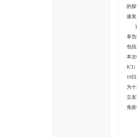
的探
速发
近年
辜负
包括
本次
IC
19
为十
立友
免疫