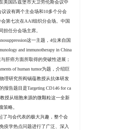
月2-6日在美国匹兹堡市大卫劳伦斯会议中
会议设有两个主会场和10多个分会
学会第七次在AAI组织分会场。中国
授共同担任分会场主席。
d Immunosuppression这一主题，4位来自国
and immunotherapy in China
素与肝癌方面所取得的突破性进展；
onments of human tumor为题，介绍巨
物理研究所阎锡蕴教授从抗体研发
rgeting CD146 for ca
究所黄波教授从细胞来源的微颗粒这一全新
的抗肿瘤策略。
起了与会代表的极大兴趣，整个会
免疫学热点问题进行了广泛、深入