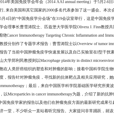
14年美国免疫学会年会（2014 AAI annual meeting）于5
行, 来自美国和其它国家的2000多名代表参加了这一盛会。本次
5月4日的“中国免疫学分会场”在319会议室举行，这是中国免疫
学会理事长曹雪涛院士、匹兹堡大学医学院Olivera J. Finn教
ancer Immunotherapy Targeting Chronic Inflammation an
授分别作了专题学术报告：曹雪涛院士以Overview of tumor immunology 
报告了当前中国肿瘤免疫学快速发展以及自己实验室在I型干扰
大学郑利民教授则以Macrophage plasticity in distinct microenvir
胞在人类肝癌组织的塑造和对肿瘤的影响；接着中国科学院生物
度，报告针对肿瘤免疫，寻找新的抗体靶点及相关应用研究，她的报告题目是Ta
er immunotherapy；最后，来自中国医学科学院基础医学研
以Microparticles in cancer immunotherapy为题，介绍了新
免疫学家的报告以及他们在肿瘤免疫方面的最新研究成果引
济一堂，不少听众一直站着听完报告。大家提问非常踊跃，就该