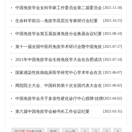
高老年人新冠疫苗接种和加强针比例的倡议书
中国免疫学会女科学家工作委员会第二届委员会
[2021-11-18]
换届会议纪要
生命科学前沿—免疫学高层次专家研讨会纪要
[2021-10-15]
中国免疫学会第五届血液免疫分会换届会议纪要
[2021-08-24]
第十一届全国中医药免疫学术研讨会暨中国免疫
[2021-07-27]
学会第五届中医药免疫分会换届会议纪要
2021年中国免疫学会生殖免疫学大会在合肥成功
[2021-07-14]
召开
国家感染性疾病临床医学研究中心学术年会在京
[2021-06-07]
召开
两院院士大会、中国科协第十次全国代表大会在
[2021-06-02]
京召开 习近平发表重要讲话
中国免疫学会关于多发性硬化诊疗中心授牌/挂牌
[2021-04-02]
的声明
第六届中国免疫学会秘书长工作会议纪要
[2021-03-31]
共
17
页
254
条记录
首页
上一页
1
2
3
4