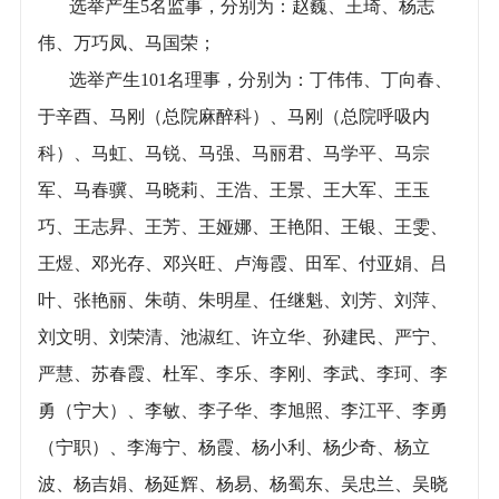
选举产生5名监事，分别为：赵巍、王琦、杨志
伟、万巧凤、马国荣；
选举产生101名理事，分别为：丁伟伟、丁向春、
于辛酉、马刚（总院麻醉科）、马刚（总院呼吸内
科）、马虹、马锐、马强、马丽君、马学平、马宗
军、马春骥、马晓莉、王浩、王景、王大军、王玉
巧、王志昇、王芳、王娅娜、王艳阳、王银、王雯、
王煜、邓光存、邓兴旺、卢海霞、田军、付亚娟、吕
叶、张艳丽、朱萌、朱明星、任继魁、刘芳、刘萍、
刘文明、刘荣清、池淑红、许立华、孙建民、严宁、
严慧、苏春霞、杜军、李乐、李刚、李武、李珂、李
勇（宁大）、李敏、李子华、李旭照、李江平、李勇
（宁职）、李海宁、杨霞、杨小利、杨少奇、杨立
波、杨吉娟、杨延辉、杨易、杨蜀东、吴忠兰、吴晓