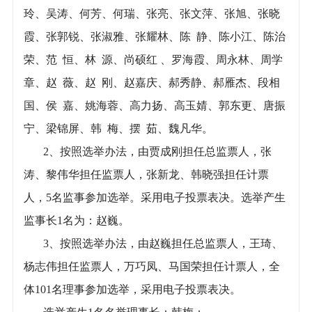
玲、吴涛、何芳、何瑞、张亮、张文萍、张旭、张晓
霞、张郭锐、张淑雅、张耀林、陈 静、陈小江、陈治
荣、范 恒、林 源、尚硕红 、罗海霞、周永林、周学
章、赵 薇、赵 刚、赵嘉庆、郝秀静、郝雁杰、段相
国、侯 嘉、姚海蓉、高力扬、高玉婧、郭东更、唐振
宁、梁锦屏、韩 梅、摆 茹、魏凡华。
2、按照选举办法，由贾成刚担任总监票人，张
涛、黎伟华担任监票人，张新龙、韩晓强担任计票
人，5名监事参加选举。采用电子投票表决。选举产生
监事长1名为：赵巍。
3、按照选举办法，由赵巍担任总监票人，王琦、
杨志伟担任监票人，万巧凤、马国荣担任计票人，全
体101名理事参加选举，采用电子投票表决。